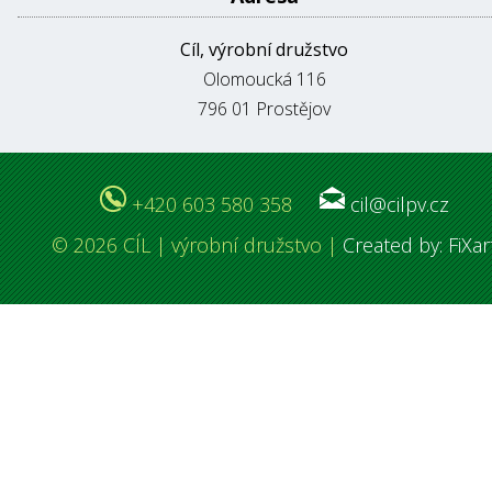
Cíl, výrobní družstvo
Olomoucká 116
796 01 Prostějov
+420 603 580 358
cil@cilpv.cz
© 2026 CÍL | výrobní družstvo |
Created by: FiXar