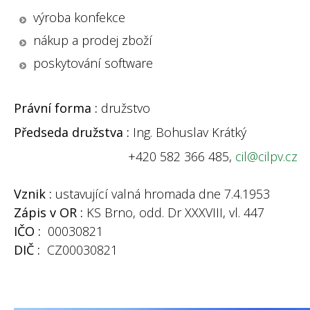
výroba konfekce
nákup a prodej zboží
poskytování software
Právní forma :
družstvo
Předseda družstva :
Ing. Bohuslav Krátký
+420 582 366 485,
cil@cilpv.cz
Vznik :
ustavující valná hromada dne 7.4.1953
Zápis v OR :
KS Brno, odd. Dr XXXVIII, vl. 447
IČO :
00030821
DIČ :
CZ00030821